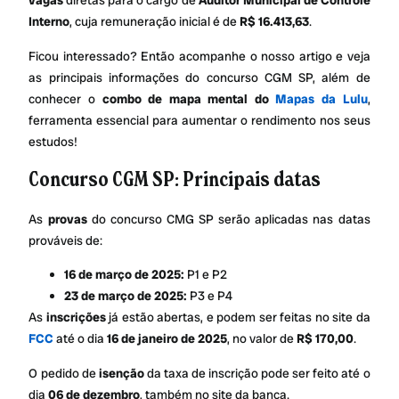
vagas
diretas para o cargo de
Auditor Municipal de Controle
Interno
, cuja remuneração inicial é de
R$ 16.413,63
.
Ficou interessado? Então acompanhe o nosso artigo e veja
as principais informações do concurso CGM SP, além de
conhecer o
combo de mapa mental do
Mapas da Lulu
,
ferramenta essencial para aumentar o rendimento nos seus
estudos!
Concurso CGM SP: Principais datas
As
provas
do concurso CMG SP serão aplicadas nas datas
prováveis de:
16 de março de 2025:
P1 e P2
23 de março de 2025:
P3 e P4
As
inscrições
já estão abertas, e podem ser feitas no site da
FCC
até o dia
16 de janeiro de 2025
, no valor de
R$ 170,00
.
O pedido de
isenção
da taxa de inscrição pode ser feito até o
dia
06 de dezembro
, também no site da banca.