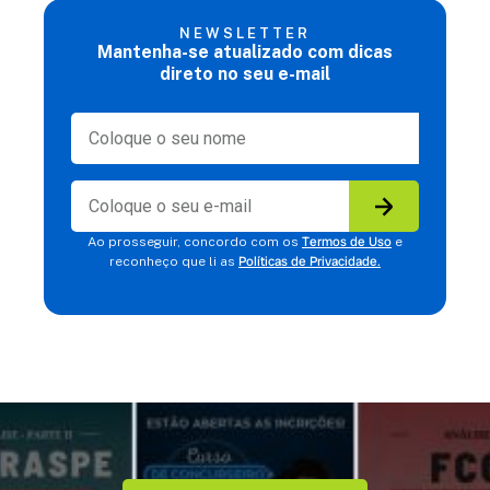
NEWSLETTER
Mantenha-se atualizado com dicas
direto no seu e-mail
Termos de Uso
Ao prosseguir, concordo com os
e
Políticas de Privacidade.
reconheço que li as