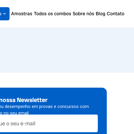
s
Amostras
Todos os combos
Sobre nós
Blog
Contato
 nossa Newsletter
eu desempenho em provas e concursos com
to no seu email