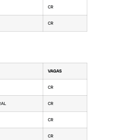
CR
CR
VAGAS
CR
RAL
CR
CR
CR