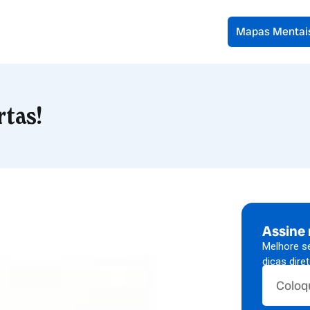
Mapas Mentai
rtas!
Assine
Melhore s
dicas dire