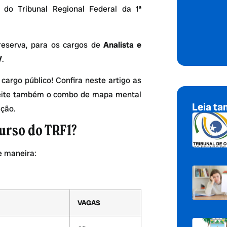
 do Tribunal Regional Federal da 1ª
reserva, para os cargos de
Analista e
V
.
argo público! Confira neste artigo as
oveite também o combo de mapa mental
Leia t
ção.
curso do TRF1?
e maneira:
VAGAS