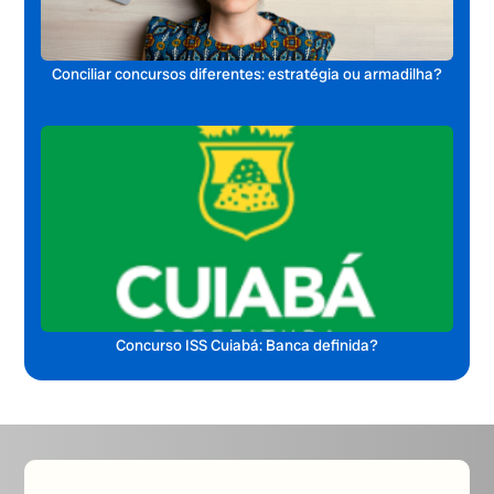
Conciliar concursos diferentes: estratégia ou armadilha?
Concurso ISS Cuiabá: Banca definida?