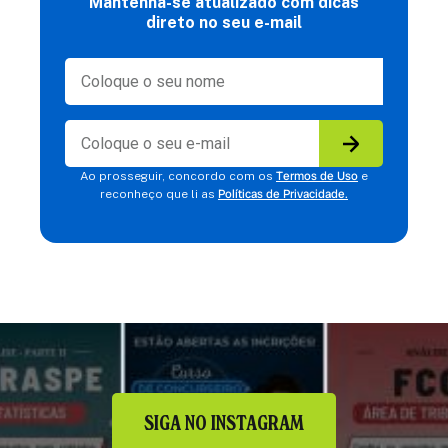
Mantenha-se atualizado com dicas
direto no seu e-mail
Termos de Uso
Ao prosseguir, concordo com os
e
Políticas de Privacidade.
reconheço que li as
SIGA NO INSTAGRAM