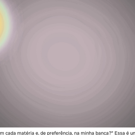
 em cada matéria e, de preferência, na minha banca?” Essa é 