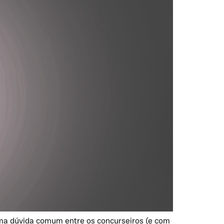
uma dúvida comum entre os concurseiros (e com