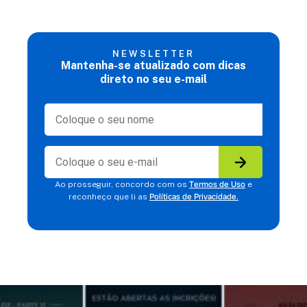
NEWSLETTER
Mantenha-se atualizado com dicas
direto no seu e-mail
Termos de Uso
Ao prosseguir, concordo com os
e
Políticas de Privacidade.
reconheço que li as