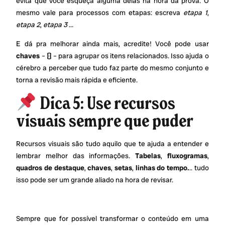
evita que você esqueça alguma delas na hora da prova. O
mesmo vale para processos com etapas: escreva
etapa 1
,
etapa 2
,
etapa 3
…
E dá pra melhorar ainda mais, acredite! Você pode usar
chaves
–
{}
– para agrupar os itens relacionados. Isso ajuda o
cérebro a perceber que tudo faz parte do mesmo conjunto e
torna a revisão mais rápida e eficiente.
Dica 5: Use recursos
visuais sempre que puder
Recursos visuais são tudo aquilo que te ajuda a entender e
lembrar melhor das informações.
Tabelas
,
fluxogramas
,
quadros de destaque
,
chaves
,
setas
,
linhas do tempo.
.. tudo
isso pode ser um grande aliado na hora de revisar.
Sempre que for possível transformar o conteúdo em uma