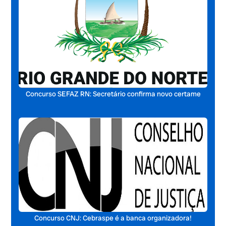
Concurso SEFAZ RN: Secretário confirma novo certame
Concurso CNJ: Cebraspe é a banca organizadora!