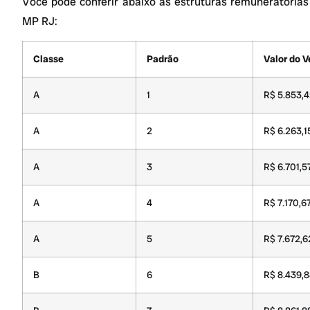
Você pode conferir abaixo as estruturas remuneratórias
MP RJ:
Classe
Padrão
Valor do 
A
1
R$ 5.853,
A
2
R$ 6.263,1
A
3
R$ 6.701,5
A
4
R$ 7.170,6
A
5
R$ 7.672,6
B
6
R$ 8.439,