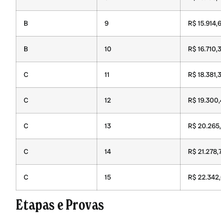
B
9
R$ 15.914,
B
10
R$ 16.710,
C
11
R$ 18.381,
C
12
R$ 19.300
C
13
R$ 20.265
C
14
R$ 21.278,
C
15
R$ 22.342
Etapas e Provas