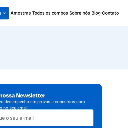
s
Amostras
Todos os combos
Sobre nós
Blog
Contato
 nossa Newsletter
eu desempenho em provas e concursos com
to no seu email