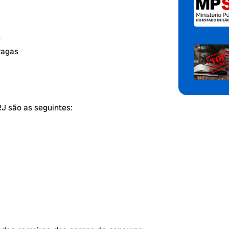
s
vagas
J são as seguintes: