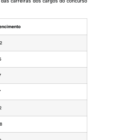
 das carreiras dos cargos do concurso
Vencimento
42
5
7
7
2
88