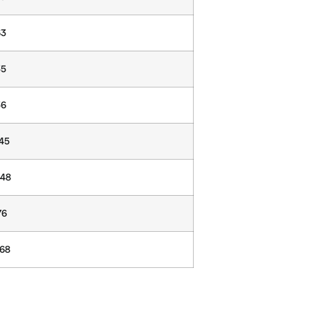
63
35
36
,45
,48
76
,68