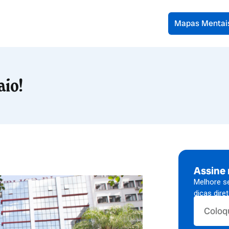
Mapas Mentai
aio!
Assine
Melhore s
dicas dire