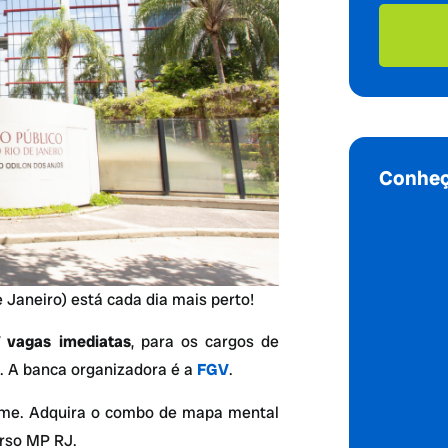
Conheç
 Janeiro) está cada dia mais perto!
7 vagas
imediatas
, para os cargos de
. A banca organizadora é a
FGV
.
ame. Adquira o combo de mapa mental
urso MP RJ.