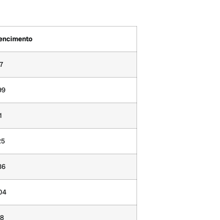
Vencimento
7
99
1
25
86
04
78