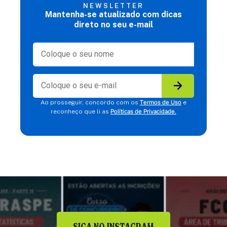
NEWSLETTER
Mantenha-se atualizado com dicas
direto no seu e-mail
Termos de Uso
Ao prosseguir, concordo com os
e
Políticas de Privacidade.
reconheço que li as