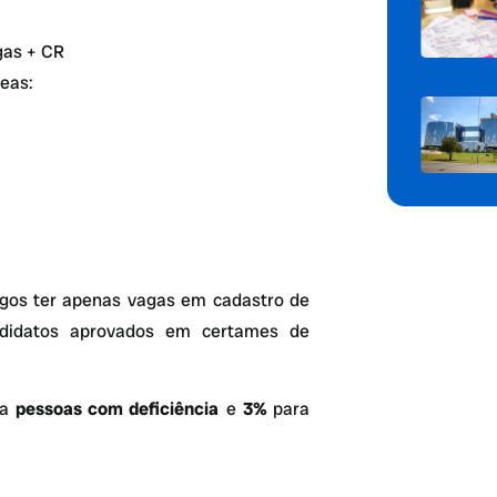
gas + CR
reas:
rgos ter apenas vagas em cadastro de
didatos aprovados em certames de
a
pessoas com deficiência
e
3%
para