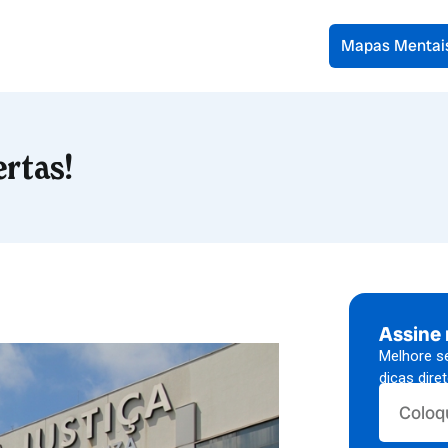
Mapas Mentai
ertas!
Assine
Melhore s
dicas dire