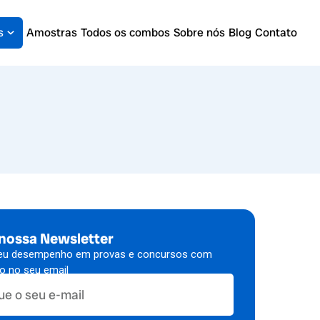
s
Amostras
Todos os combos
Sobre nós
Blog
Contato
 nossa Newsletter
eu desempenho em provas e concursos com
to no seu email