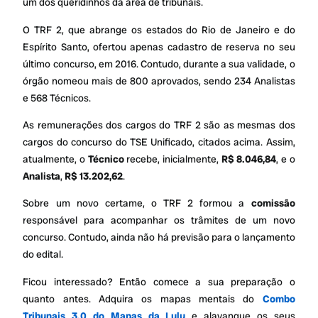
um dos queridinhos da área de tribunais.
O TRF 2, que abrange os estados do Rio de Janeiro e do
Espírito Santo, ofertou apenas cadastro de reserva no seu
último concurso, em 2016. Contudo, durante a sua validade, o
órgão nomeou mais de 800 aprovados, sendo 234 Analistas
e 568 Técnicos.
As remunerações dos cargos do TRF 2 são as mesmas dos
cargos do concurso do TSE Unificado, citados acima. Assim,
atualmente, o
Técnico
recebe, inicialmente,
R$ 8.046,84
, e o
Analista
,
R$ 13.202,62
.
Sobre um novo certame, o TRF 2 formou a
comissão
responsável para acompanhar os trâmites de um novo
concurso. Contudo, ainda não há previsão para o lançamento
do edital.
Ficou interessado? Então comece a sua preparação o
quanto antes. Adquira os mapas mentais do
Combo
Tribunais 3.0 do Mapas da Lulu
e alavanque os seus