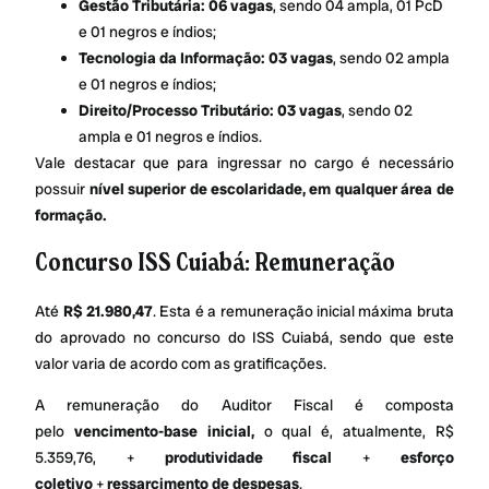
Gestão Tributária: 06 vagas
, sendo 04 ampla, 01 PcD
e 01 negros e índios;
Tecnologia da Informação: 03 vagas
, sendo 02 ampla
e 01 negros e índios;
Direito/Processo Tributário: 03 vagas
, sendo 02
ampla e 01 negros e índios.
Vale destacar que para ingressar no cargo é necessário
possuir
nível superior de escolaridade, em qualquer área de
formação.
Concurso ISS Cuiabá: Remuneração
Até
R$ 21.980,47
. Esta é a remuneração inicial máxima bruta
do aprovado no concurso do ISS Cuiabá, sendo que este
valor varia de acordo com as gratificações.
A remuneração do Auditor Fiscal é composta
pelo
vencimento-base inicial,
o qual é, atualmente, R$
5.359,76, +
produtividade fiscal
+
esforço
coletivo
+
ressarcimento de despesas
.