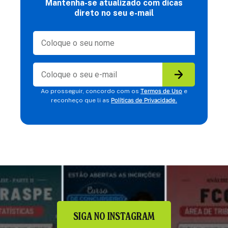
Mantenha-se atualizado com dicas
direto no seu e-mail
Termos de Uso
Ao prosseguir, concordo com os
e
Políticas de Privacidade.
reconheço que li as
SIGA NO INSTAGRAM