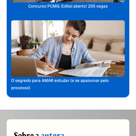
Concurso PCMG: Edital aberto! 255 vagas
O segredo para AMAR estudar (e se apaixonar pelo
processo)
Sobre a
autora