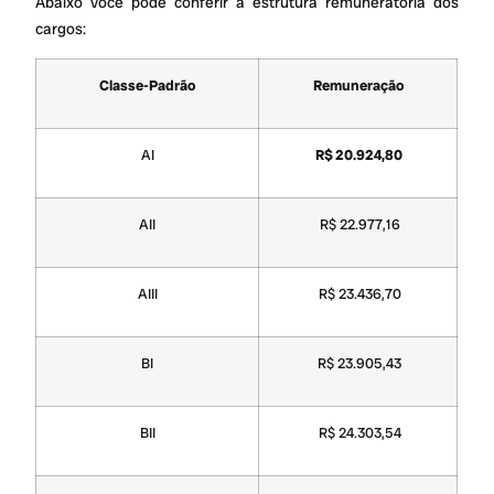
Abaixo você pode conferir a estrutura remuneratória dos
cargos:
Classe-Padrão
Remuneração
AI
R$ 20.924,80
AII
R$ 22.977,16
AIII
R$ 23.436,70
BI
R$ 23.905,43
BII
R$ 24.303,54