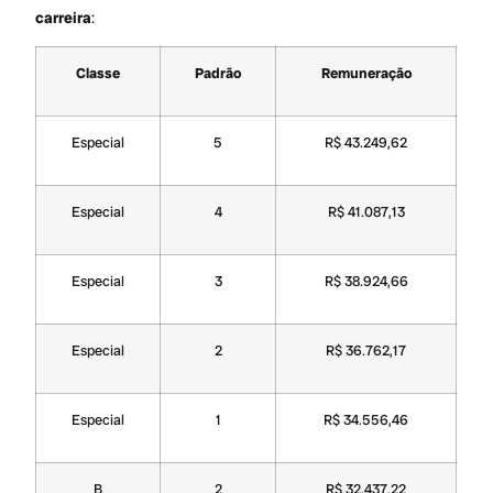
carreira
:
Classe
Padrão
Remuneração
Especial
5
R$ 43.249,62
Especial
4
R$ 41.087,13
Especial
3
R$ 38.924,66
Especial
2
R$ 36.762,17
Especial
1
R$ 34.556,46
B
2
R$ 32.437,22