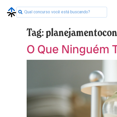
Tag:
planejamentocon
O Que Ninguém T