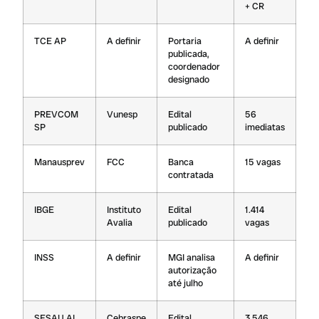
+ CR
TCE AP
A definir
Portaria
A definir
publicada,
coordenador
designado
PREVCOM
Vunesp
Edital
56
SP
publicado
imediatas
Manausprev
FCC
Banca
15 vagas
contratada
IBGE
Instituto
Edital
1.414
Avalia
publicado
vagas
INSS
A definir
MGI analisa
A definir
autorização
até julho
SESAU AL
Cebraspe
Edital
3.546