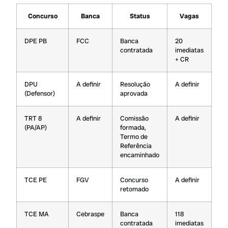
Concurso
Banca
Status
Vagas
DPE PB
FCC
Banca
20
contratada
imediatas
+ CR
DPU
A definir
Resolução
A definir
(Defensor)
aprovada
TRT 8
A definir
Comissão
A definir
(PA/AP)
formada,
Termo de
Referência
encaminhado
TCE PE
FGV
Concurso
A definir
retomado
TCE MA
Cebraspe
Banca
118
contratada
imediatas