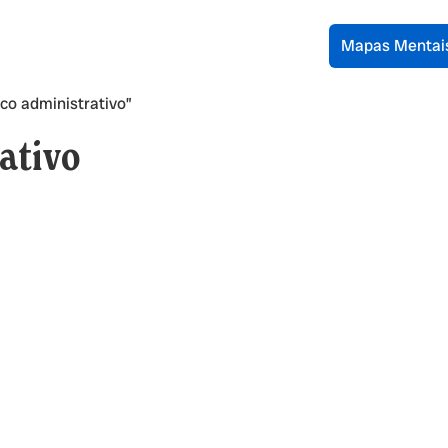
Mapas Mentai
co administrativo”
rativo