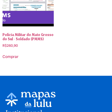
Polícia Militar do Mato Grosso
do Sul - Soldado (PMMS)
R$
260,90
Comprar