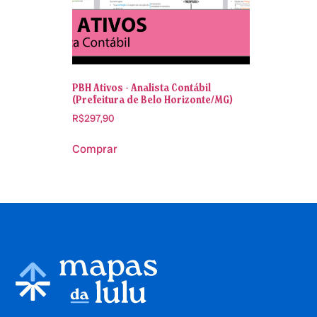
PBH Ativos - Analista Contábil
(Prefeitura de Belo Horizonte/MG)
R$
297,90
Comprar