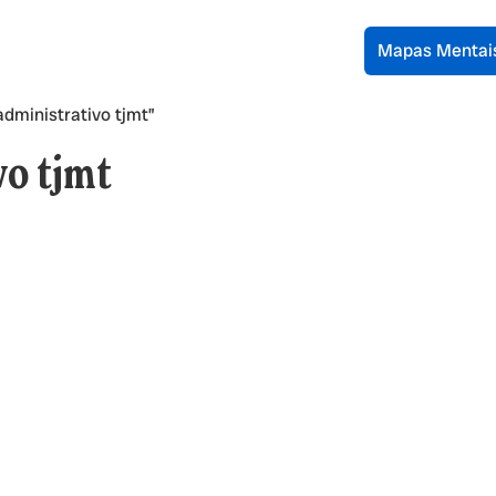
Mapas Mentai
dministrativo tjmt”
vo tjmt