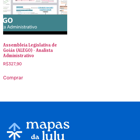
Assembleia Legislativa de
Goiás (ALEGO) - Analista
Administrativo
R$
327,90
Comprar