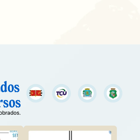
ados
rsos
obrados.