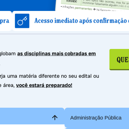
Acesso imediato após confirmação de compra
nglobam
as disciplinas mais cobradas em
QUE
.
urja uma matéria diferente no seu edital ou
e área,
você estará preparado!
Administração Pública