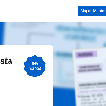
Mapas Mentai
ista
845
mapas