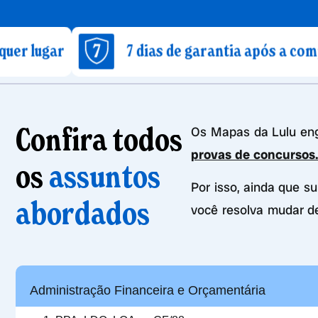
7 dias de garantia após a compra
Confira todos
Os Mapas da Lulu e
provas de concursos
os
assuntos
Por isso, ainda que s
abordados
você resolva mudar d
Administração Financeira e Orçamentária