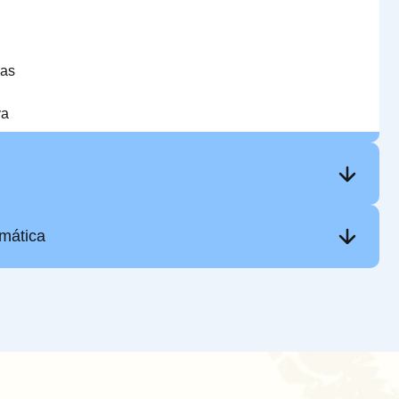
ias
va
mática