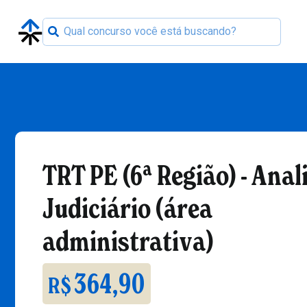
TRT PE (6ª Região) - Anal
Judiciário (área
administrativa)
364,90
R$