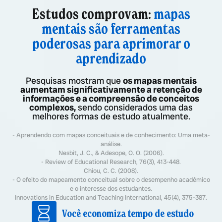
Estudos comprovam:
mapas
mentais são ferramentas
poderosas para aprimorar o
aprendizado
Pesquisas mostram que
os mapas mentais
aumentam significativamente a retenção de
informações e a compreensão de conceitos
complexos,
sendo considerados uma das
melhores formas de estudo atualmente.
- Aprendendo com mapas conceituais e de conhecimento: Uma meta-
análise.
Nesbit, J. C., & Adesope, O. O. (2006).
- Review of Educational Research, 76(3), 413-448.
Chiou, C. C. (2008).
- O efeito do mapeamento conceitual sobre o desempenho acadêmico
e o interesse dos estudantes.
Innovations in Education and Teaching International, 45(4), 375-387.
Você economiza tempo de estudo