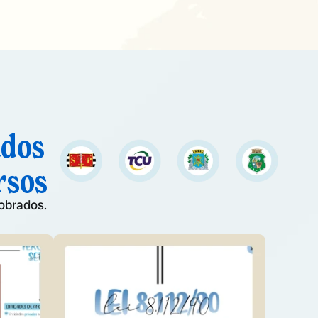
ados
rsos
obrados.