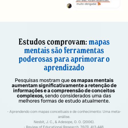
Estudos comprovam:
mapas
mentais são ferramentas
poderosas para aprimorar o
aprendizado
Pesquisas mostram que
os mapas mentais
aumentam significativamente a retenção de
informações e a compreensão de conceitos
complexos,
sendo considerados uma das
melhores formas de estudo atualmente.
- Aprendendo com mapas conceituais e de conhecimento: Uma meta-
análise.
Nesbit, J. C., & Adesope, O. O. (2006).
- Review of Educational Research, 76(3), 413-448.