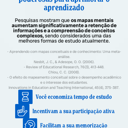
aprendizado
Pesquisas mostram que
os mapas mentais
aumentam significativamente a retenção de
informações e a compreensão de conceitos
complexos,
sendo considerados uma das
melhores formas de estudo atualmente.
- Aprendendo com mapas conceituais e de conhecimento: Uma meta-
análise.
Nesbit, J. C., & Adesope, O. O. (2006).
- Review of Educational Research, 76(3), 413-448.
Chiou, C. C. (2008).
- O efeito do mapeamento conceitual sobre o desempenho acadêmico
e o interesse dos estudantes.
Innovations in Education and Teaching International, 45(4), 375-387.
Você economiza tempo de estudo
Incentivam a sua participação ativa
Facilitam a sua memorização