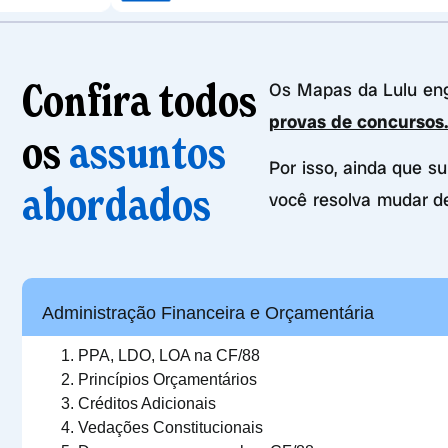
Confira todos
Os Mapas da Lulu e
provas de concursos
os
assuntos
Por isso, ainda que s
abordados
você resolva mudar d
Administração Financeira e Orçamentária
PPA, LDO, LOA na CF/88
Princípios Orçamentários
Créditos Adicionais
Vedações Constitucionais