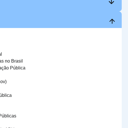
l
s no Brasil
ação Pública
gov)
ública
Públicas