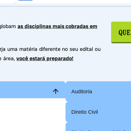
nglobam
as disciplinas mais cobradas em
QUE
.
urja uma matéria diferente no seu edital ou
e área,
você estará preparado!
Auditoria
Direito Civil