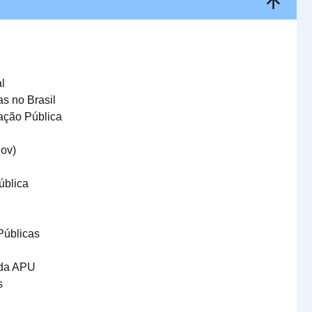
l
s no Brasil
ação Pública
gov)
ública
Públicas
 da APU
s