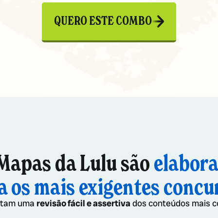
QUERO ESTE COMBO
Mapas da Lulu são
elabor
a os mais exigentes concu
litam uma
revisão fácil e assertiva
dos conteúdos mais c