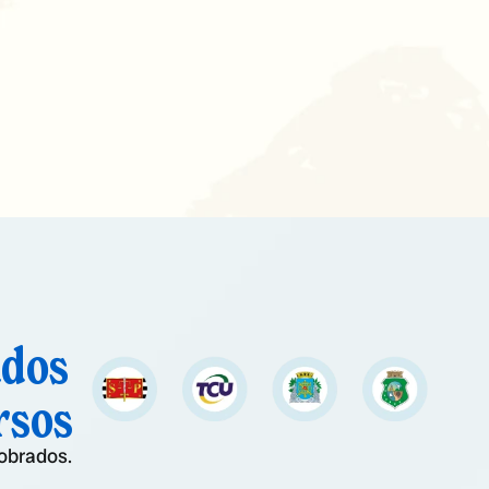
ados
rsos
obrados.