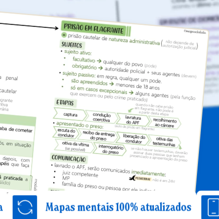
apas mentais 100% atualizados
Estude 