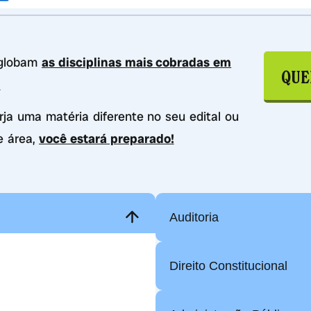
nglobam
as disciplinas mais cobradas em
QUE
.
urja uma matéria diferente no seu edital ou
e área,
você estará preparado!
Auditoria
Direito Constitucional