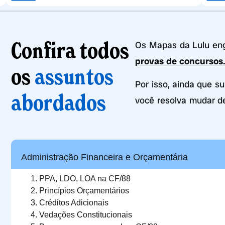
Confira todos
Os Mapas da Lulu e
provas de concursos
os
assuntos
Por isso, ainda que s
abordados
você resolva mudar d
Administração Financeira e Orçamentária
PPA, LDO, LOA na CF/88
Princípios Orçamentários
Créditos Adicionais
Vedações Constitucionais