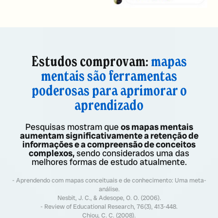
Estudos comprovam:
mapas
mentais são ferramentas
poderosas para aprimorar o
aprendizado
Pesquisas mostram que
os mapas mentais
aumentam significativamente a retenção de
informações e a compreensão de conceitos
complexos,
sendo considerados uma das
melhores formas de estudo atualmente.
- Aprendendo com mapas conceituais e de conhecimento: Uma meta-
análise.
Nesbit, J. C., & Adesope, O. O. (2006).
- Review of Educational Research, 76(3), 413-448.
Chiou, C. C. (2008).