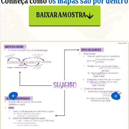
Conheça como
os mapas são por dentro
BAIXAR AMOSTRA