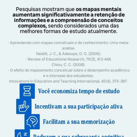
Pesquisas mostram que
os mapas mentais
aumentam significativamente a retenção de
informações e a compreensão de conceitos
complexos,
sendo considerados uma das
melhores formas de estudo atualmente.
- Aprendendo com mapas conceituais e de conhecimento: Uma meta-
análise.
Nesbit, J. C., & Adesope, O. O. (2006).
- Review of Educational Research, 76(3), 413-448.
Chiou, C. C. (2008).
- O efeito do mapeamento conceitual sobre o desempenho acadêmico
e o interesse dos estudantes.
Innovations in Education and Teaching International, 45(4), 375-387.
Você economiza tempo de estudo
Incentivam a sua participação ativa
Facilitam a sua memorização