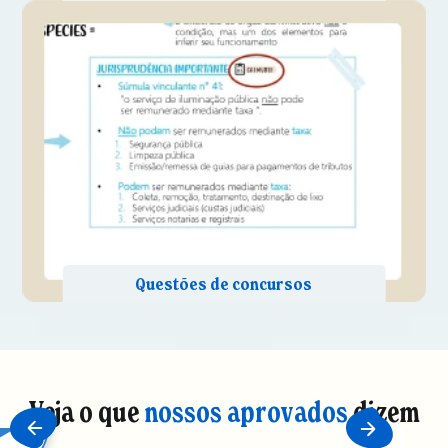
Veja o que
nossos aprovados
dizem