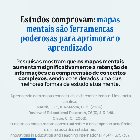
Estudos comprovam:
mapas
mentais são ferramentas
poderosas para aprimorar o
aprendizado
Pesquisas mostram que
os mapas mentais
aumentam significativamente a retenção de
informações e a compreensão de conceitos
complexos,
sendo considerados uma das
melhores formas de estudo atualmente.
- Aprendendo com mapas conceituais e de conhecimento: Uma meta-
análise.
Nesbit, J. C., & Adesope, O. O. (2006).
- Review of Educational Research, 76(3), 413-448.
Chiou, C. C. (2008).
- O efeito do mapeamento conceitual sobre o desempenho acadêmico
e o interesse dos estudantes.
Innovations in Education and Teaching International, 45(4), 375-387.