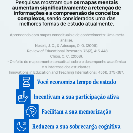
Pesquisas mostram que
os mapas mentais
aumentam significativamente a retenção de
informações e a compreensão de conceitos
complexos,
sendo considerados uma das
melhores formas de estudo atualmente.
- Aprendendo com mapas conceituais e de conhecimento: Uma meta-
análise.
Nesbit, J. C., & Adesope, O. O. (2006).
- Review of Educational Research, 76(3), 413-448.
Chiou, C. C. (2008).
- O efeito do mapeamento conceitual sobre o desempenho acadêmico
e o interesse dos estudantes.
Innovations in Education and Teaching International, 45(4), 375-387.
Você economiza tempo de estudo
Incentivam a sua participação ativa
Facilitam a sua memorização
Reduzem a sua sobrecarga cognitiva