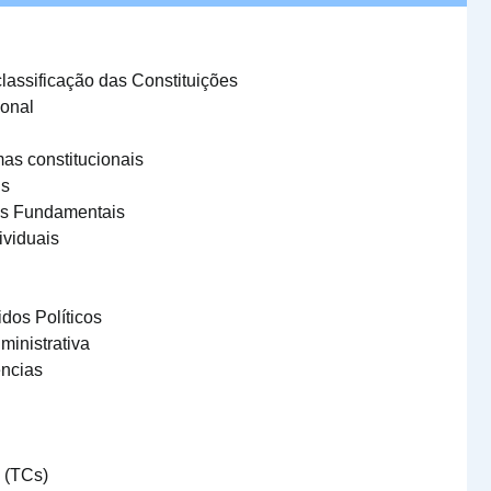
lassificação das Constituições
ional
as constitucionais
is
tos Fundamentais
ividuais
idos Políticos
ministrativa
ncias
e (TCs)