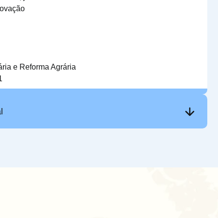
novação
iária e Reforma Agrária
1
l