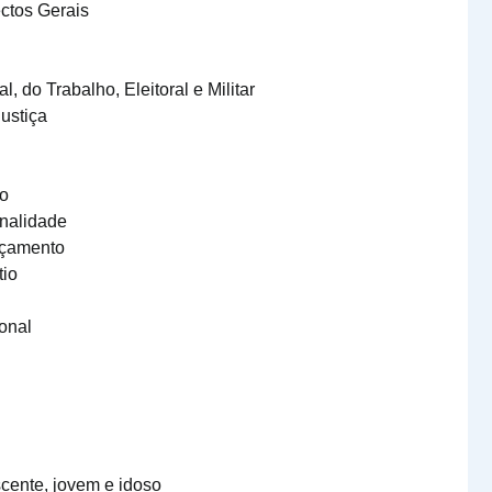
ectos Gerais
l, do Trabalho, Eleitoral e Militar
ustiça
ão
onalidade
rçamento
tio
onal
scente, jovem e idoso