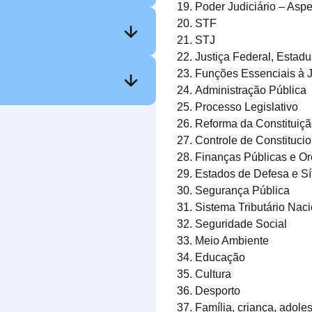
Poder Judiciário – Asp
STF
STJ
Justiça Federal, Estadua
Funções Essenciais à J
Administração Pública
Processo Legislativo
Reforma da Constituiç
Controle de Constituci
Finanças Públicas e O
Estados de Defesa e Sí
Segurança Pública
Sistema Tributário Naci
Seguridade Social
Meio Ambiente
Educação
Cultura
Desporto
Família, criança, adole