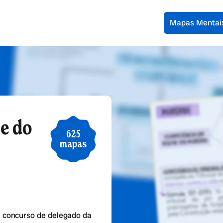
Mapas Mentai
de do
625
mapas
 concurso de delegado da