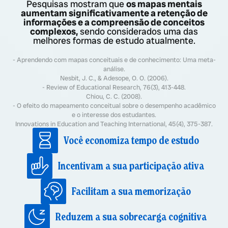
Pesquisas mostram que
os mapas mentais
aumentam significativamente a retenção de
informações e a compreensão de conceitos
complexos,
sendo considerados uma das
melhores formas de estudo atualmente.
- Aprendendo com mapas conceituais e de conhecimento: Uma meta-
análise.
Nesbit, J. C., & Adesope, O. O. (2006).
- Review of Educational Research, 76(3), 413-448.
Chiou, C. C. (2008).
- O efeito do mapeamento conceitual sobre o desempenho acadêmico
e o interesse dos estudantes.
Innovations in Education and Teaching International, 45(4), 375-387.
Você economiza tempo de estudo
Incentivam a sua participação ativa
Facilitam a sua memorização
Reduzem a sua sobrecarga cognitiva