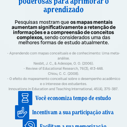
poderosas para aprimorar o
aprendizado
Pesquisas mostram que
os mapas mentais
aumentam significativamente a retenção de
informações e a compreensão de conceitos
complexos,
sendo considerados uma das
melhores formas de estudo atualmente.
- Aprendendo com mapas conceituais e de conhecimento: Uma meta-
análise.
Nesbit, J. C., & Adesope, O. O. (2006).
- Review of Educational Research, 76(3), 413-448.
Chiou, C. C. (2008).
- O efeito do mapeamento conceitual sobre o desempenho acadêmico
e o interesse dos estudantes.
Innovations in Education and Teaching International, 45(4), 375-387.
Você economiza tempo de estudo
Incentivam a sua participação ativa
Facilitam a sua memorização