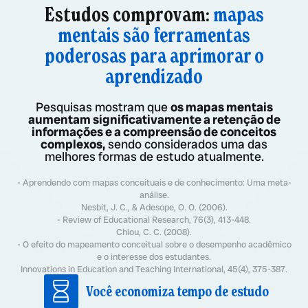
Estudos comprovam:
mapas
mentais são ferramentas
poderosas para aprimorar o
aprendizado
Pesquisas mostram que
os mapas mentais
aumentam significativamente a retenção de
informações e a compreensão de conceitos
complexos,
sendo considerados uma das
melhores formas de estudo atualmente.
- Aprendendo com mapas conceituais e de conhecimento: Uma meta-
análise.
Nesbit, J. C., & Adesope, O. O. (2006).
- Review of Educational Research, 76(3), 413-448.
Chiou, C. C. (2008).
- O efeito do mapeamento conceitual sobre o desempenho acadêmico
e o interesse dos estudantes.
Innovations in Education and Teaching International, 45(4), 375-387.
Você economiza tempo de estudo