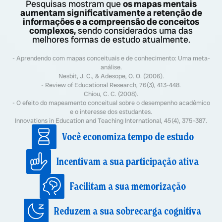
Pesquisas mostram que
os mapas mentais
aumentam significativamente a retenção de
informações e a compreensão de conceitos
complexos,
sendo considerados uma das
melhores formas de estudo atualmente.
- Aprendendo com mapas conceituais e de conhecimento: Uma meta-
análise.
Nesbit, J. C., & Adesope, O. O. (2006).
- Review of Educational Research, 76(3), 413-448.
Chiou, C. C. (2008).
- O efeito do mapeamento conceitual sobre o desempenho acadêmico
e o interesse dos estudantes.
Innovations in Education and Teaching International, 45(4), 375-387.
Você economiza tempo de estudo
Incentivam a sua participação ativa
Facilitam a sua memorização
Reduzem a sua sobrecarga cognitiva