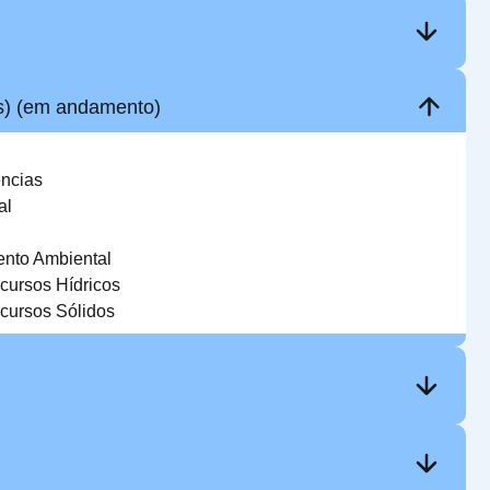
ts) (em andamento)
ncias
al
ento Ambiental
ecursos Hídricos
ecursos Sólidos