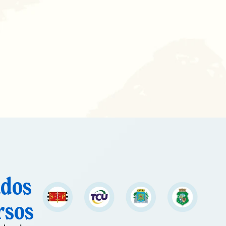
ados
rsos