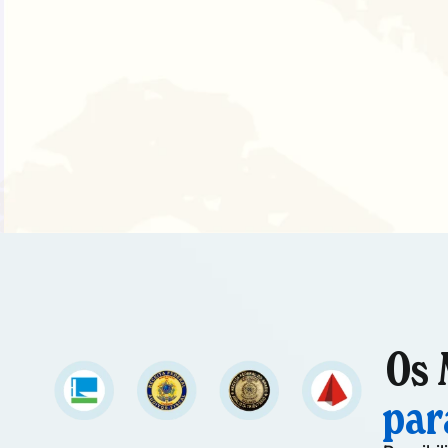
Os 
par