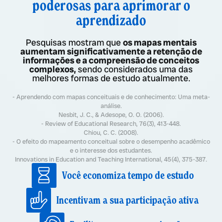
poderosas para aprimorar o
aprendizado
Pesquisas mostram que
os mapas mentais
aumentam significativamente a retenção de
informações e a compreensão de conceitos
complexos,
sendo considerados uma das
melhores formas de estudo atualmente.
- Aprendendo com mapas conceituais e de conhecimento: Uma meta-
análise.
Nesbit, J. C., & Adesope, O. O. (2006).
- Review of Educational Research, 76(3), 413-448.
Chiou, C. C. (2008).
- O efeito do mapeamento conceitual sobre o desempenho acadêmico
e o interesse dos estudantes.
Innovations in Education and Teaching International, 45(4), 375-387.
Você economiza tempo de estudo
Incentivam a sua participação ativa