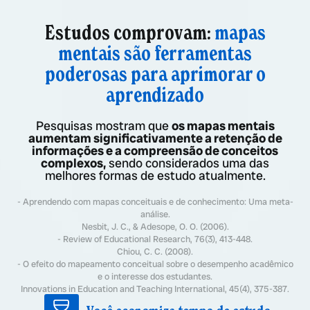
Estudos comprovam:
mapas
mentais são ferramentas
poderosas para aprimorar o
aprendizado
Pesquisas mostram que
os mapas mentais
aumentam significativamente a retenção de
informações e a compreensão de conceitos
complexos,
sendo considerados uma das
melhores formas de estudo atualmente.
- Aprendendo com mapas conceituais e de conhecimento: Uma meta-
análise.
Nesbit, J. C., & Adesope, O. O. (2006).
- Review of Educational Research, 76(3), 413-448.
Chiou, C. C. (2008).
- O efeito do mapeamento conceitual sobre o desempenho acadêmico
e o interesse dos estudantes.
Innovations in Education and Teaching International, 45(4), 375-387.