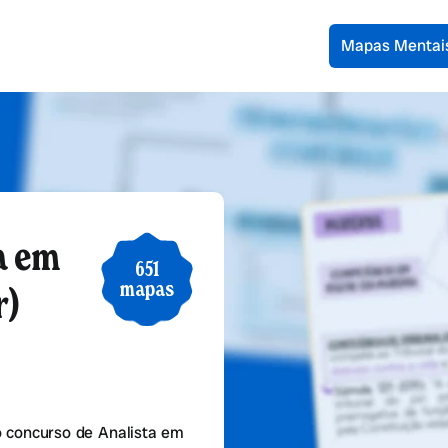
Mapas Mentai
a em
651
mapas
r)
 concurso de Analista em