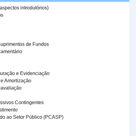
aspectos introdutórios)
os
Suprimentos de Fundos
çamentário
uração e Evidenciação
 e Amortização
eavaliação
assivos Contingentes
stimento
ado ao Setor Público (PCASP)