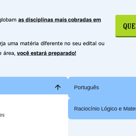
nglobam
as disciplinas mais cobradas em
QUE
.
urja uma matéria diferente no seu edital ou
e área,
você estará preparado!
Português
Raciocínio Lógico e Mate
ões