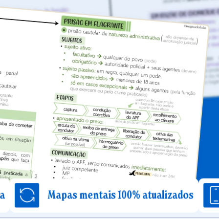
Mapas mentais 100% atualizados
Estude