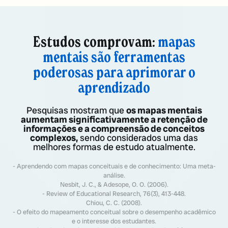
Estudos comprovam:
mapas
mentais são ferramentas
poderosas para aprimorar o
aprendizado
Pesquisas mostram que
os mapas mentais
aumentam significativamente a retenção de
informações e a compreensão de conceitos
complexos,
sendo considerados uma das
melhores formas de estudo atualmente.
- Aprendendo com mapas conceituais e de conhecimento: Uma meta-
análise.
Nesbit, J. C., & Adesope, O. O. (2006).
- Review of Educational Research, 76(3), 413-448.
Chiou, C. C. (2008).
- O efeito do mapeamento conceitual sobre o desempenho acadêmico
e o interesse dos estudantes.