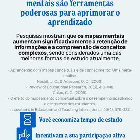
mentais são ferramentas
poderosas para aprimorar o
aprendizado
Pesquisas mostram que
os mapas mentais
aumentam significativamente a retenção de
informações e a compreensão de conceitos
complexos,
sendo considerados uma das
melhores formas de estudo atualmente.
- Aprendendo com mapas conceituais e de conhecimento: Uma meta-
análise.
Nesbit, J. C., & Adesope, O. O. (2006).
- Review of Educational Research, 76(3), 413-448.
Chiou, C. C. (2008).
- O efeito do mapeamento conceitual sobre o desempenho acadêmico
e o interesse dos estudantes.
Innovations in Education and Teaching International, 45(4), 375-387.
Você economiza tempo de estudo
Incentivam a sua participação ativa