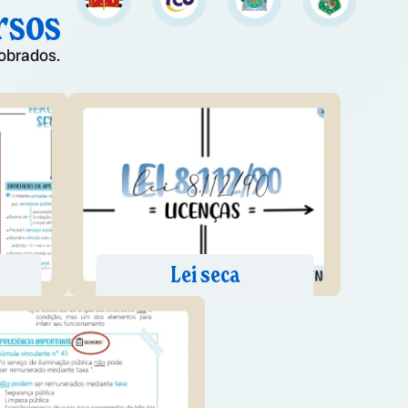
rsos
obrados.