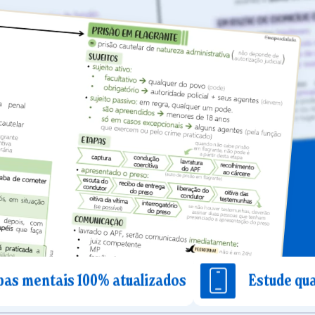
 100% atualizados
Estude quando quiser 