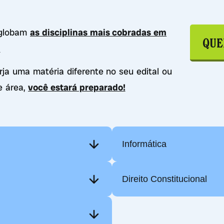
nglobam
as disciplinas mais cobradas em
QUE
.
urja uma matéria diferente no seu edital ou
e área,
você estará preparado!
Informática
Direito Constitucional