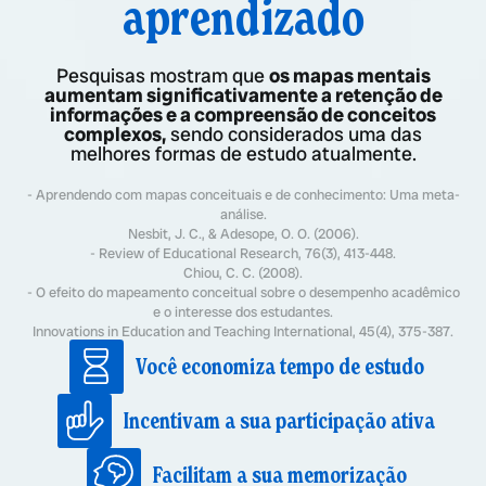
aprendizado
Pesquisas mostram que
os mapas mentais
aumentam significativamente a retenção de
informações e a compreensão de conceitos
complexos,
sendo considerados uma das
melhores formas de estudo atualmente.
- Aprendendo com mapas conceituais e de conhecimento: Uma meta-
análise.
Nesbit, J. C., & Adesope, O. O. (2006).
- Review of Educational Research, 76(3), 413-448.
Chiou, C. C. (2008).
- O efeito do mapeamento conceitual sobre o desempenho acadêmico
e o interesse dos estudantes.
Innovations in Education and Teaching International, 45(4), 375-387.
Você economiza tempo de estudo
Incentivam a sua participação ativa
Facilitam a sua memorização