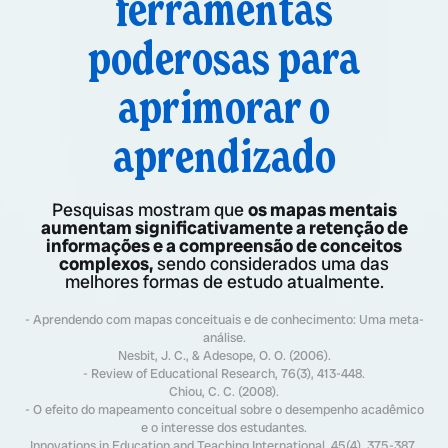
ferramentas
poderosas para
aprimorar o
aprendizado
Pesquisas mostram que
os mapas mentais
aumentam significativamente a retenção de
informações e a compreensão de conceitos
complexos,
sendo considerados uma das
melhores formas de estudo atualmente.
- Aprendendo com mapas conceituais e de conhecimento: Uma meta-
análise.
Nesbit, J. C., & Adesope, O. O. (2006).
- Review of Educational Research, 76(3), 413-448.
Chiou, C. C. (2008).
- O efeito do mapeamento conceitual sobre o desempenho acadêmico
e o interesse dos estudantes.
Innovations in Education and Teaching International, 45(4), 375-387.