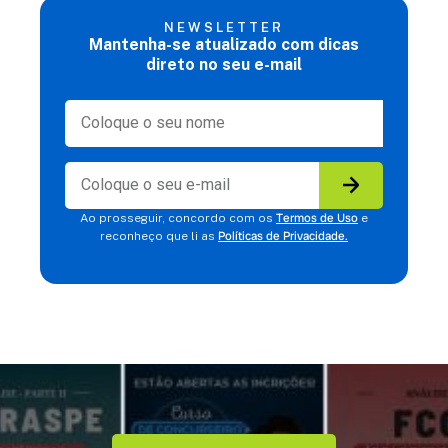
NEWSLETTER
Mantenha-se atualizado com dicas
direto no seu e-mail
Termos de Uso
Ao prosseguir, concordo com os
e
Políticas de Privacidade.
reconheço que li as