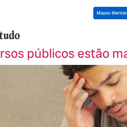
Mapas Mentai
studo
sos públicos estão mai