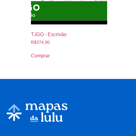
TJGO - Escrivão
R$
374,90
Comprar