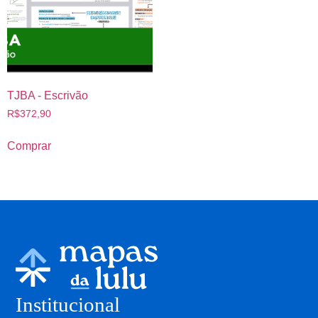
TJBA - Escrivão
R$
372,90
Comprar
Institucional